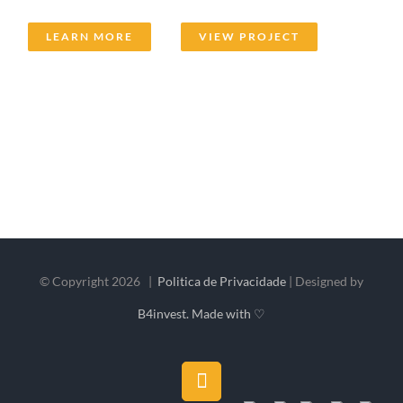
LEARN MORE
VIEW PROJECT
© Copyright
2026 |
Politica de Privacidade
| Designed by
B4invest. Made with ♡
Facebook