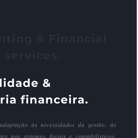
ting & Financial
services.
lidade &
ia financeira.
adaptação às necessidades da gestão, às
tes nos sistemas fiscais e contabilisticos,