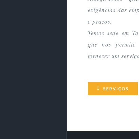
exigências das em
e prazos.
Temos sede em Tav
que nos permite 
fornecer um serviç
SERVIÇOS