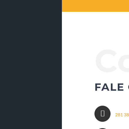
C
FALE
281 38