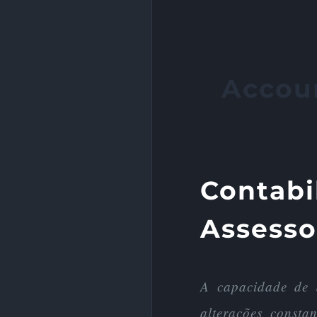
Accoun
Contabi
Assessor
A capacidade de 
alterações constan