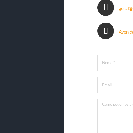
geral@
Avenid