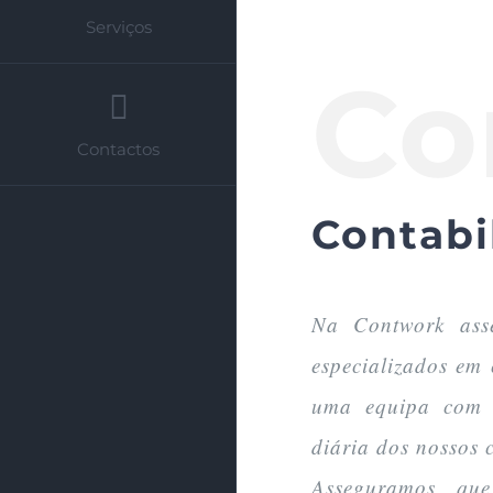
Serviços
Co
Contactos
Contabi
Na Contwork ass
especializados em
uma equipa com e
diária dos nossos c
Asseguramos qu